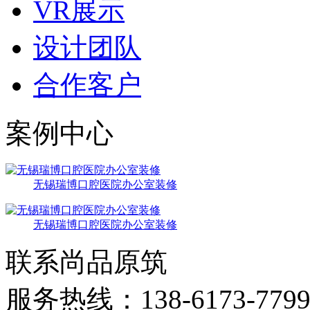
VR展示
设计团队
合作客户
案例中心
无锡瑞博口腔医院办公室装修
无锡瑞博口腔医院办公室装修
联系尚品原筑
服务热线：
138-6173-779