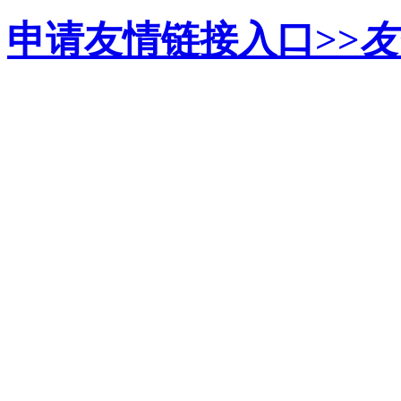
申请友情链接入口>>
友