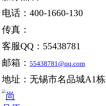
电话：400-1660-130
传真：
客服QQ：55438781
邮箱：
55438781@qq.com
地址：无锡市名品城A1栋1