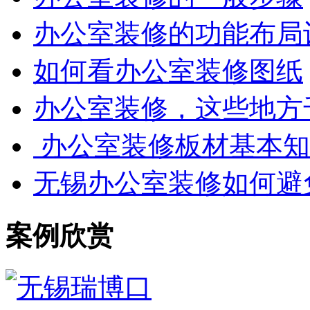
办公室装修的功能布局
如何看办公室装修图纸
办公室装修，这些地方
办公室装修板材基本知
无锡办公室装修如何避
案例欣赏