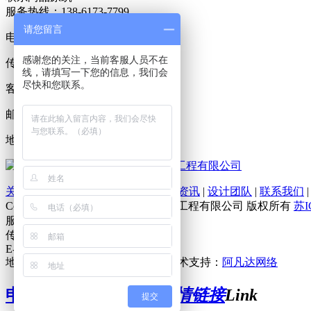
服务热线：
138-6173-7799
请您留言
电话：400-1660-130
感谢您的关注，当前客服人员不在
传真：
线，请填写一下您的信息，我们会
尽快和您联系。
客服QQ：55438781
邮箱：
55438781@qq.com
地址：无锡市名品城A1栋1820号
无锡尚品原筑装饰设计工程有限公司
关于我们
|
装饰案例
|
VR展示
|
装修资讯
|
设计团队
|
联系我们
Copyright @ 2015无锡尚品原筑设计工程有限公司 版权所有
苏I
服务热线：138-6173-7799
传真：
E-mail: 55438781@qq.com
地址：无锡市名品城A1栋1820号 技术支持：
阿凡达网络
申请友情链接入口>>
友情链接
Link
提交