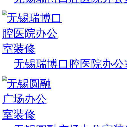
无锡瑞博口腔医院办公