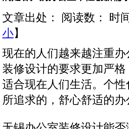
文章出处：
阅读数：
时间：
小
】
现在的人们越来越注重办
装修设计的要求更加严格
适合现在人们生活。个性
所追求的，舒心舒适的办
无锡办公室装修设计能否